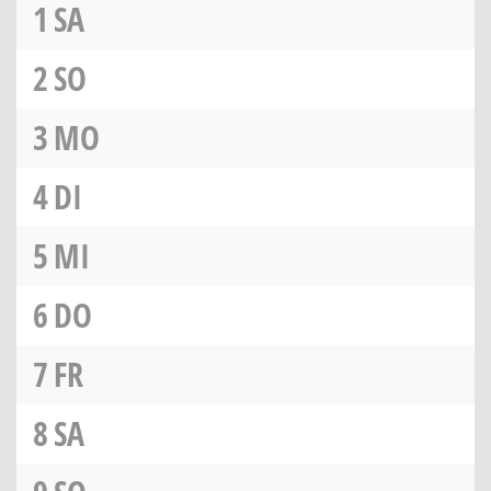
1
SA
2
SO
3
MO
4
DI
5
MI
6
DO
7
FR
8
SA