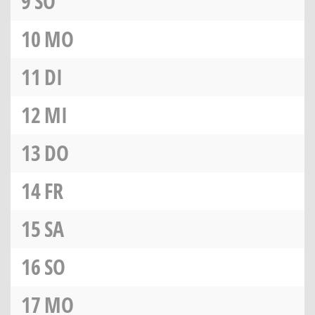
9
SO
10
MO
11
DI
12
MI
13
DO
14
FR
15
SA
16
SO
17
MO