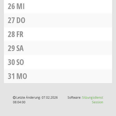
26
MI
27
DO
28
FR
29
SA
30
SO
31
MO
Letzte Änderung: 07.02.2026
Software:
Sitzungsdienst
(Wird in
08:04:00
Session