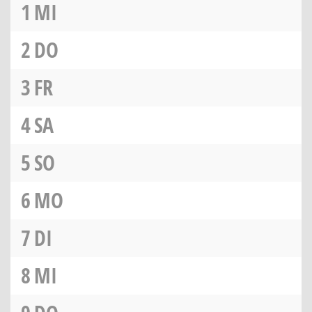
1
MI
2
DO
3
FR
4
SA
5
SO
6
MO
7
DI
8
MI