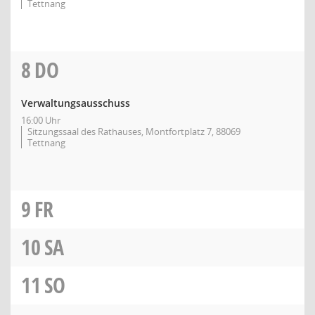
Tettnang
8
DO
Verwaltungsausschuss
16:00 Uhr
Sitzungssaal des Rathauses, Montfortplatz 7, 88069
Tettnang
9
FR
10
SA
11
SO