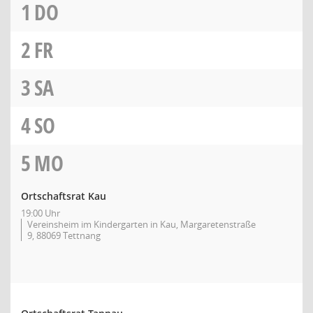
1
DO
2
FR
3
SA
4
SO
5
MO
Ortschaftsrat Kau
19:00 Uhr
Vereinsheim im Kindergarten in Kau, Margaretenstraße
9, 88069 Tettnang