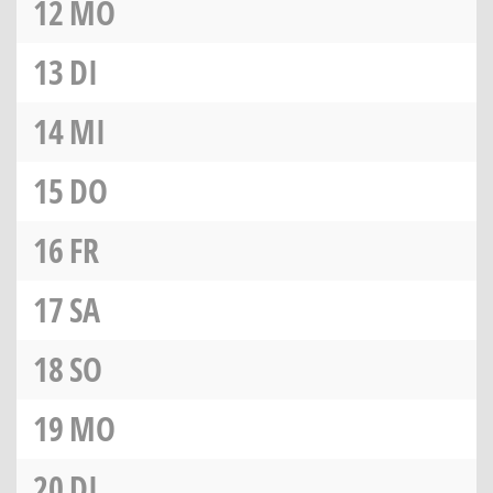
12
MO
13
DI
14
MI
15
DO
16
FR
17
SA
18
SO
19
MO
20
DI