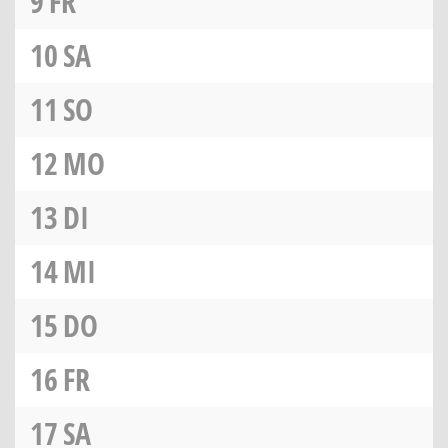
9
FR
10
SA
11
SO
12
MO
13
DI
14
MI
15
DO
16
FR
17
SA