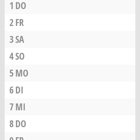
1
DO
2
FR
3
SA
4
SO
5
MO
6
DI
7
MI
8
DO