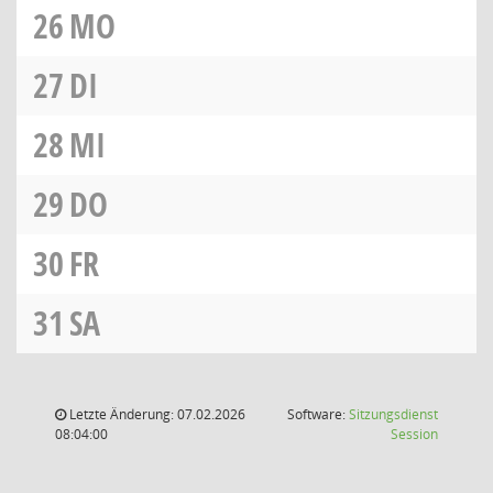
26
MO
27
DI
28
MI
29
DO
30
FR
31
SA
Letzte Änderung: 07.02.2026
Software:
Sitzungsdienst
(Wird in
08:04:00
Session