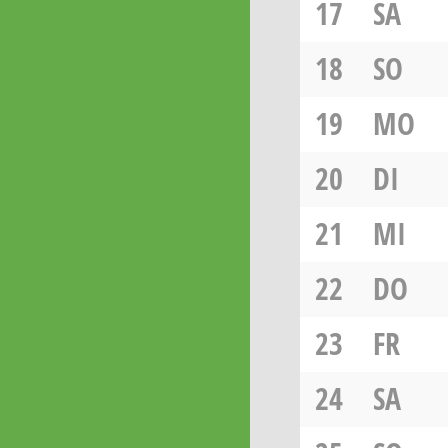
17
SA
18
SO
19
MO
20
DI
21
MI
22
DO
23
FR
24
SA