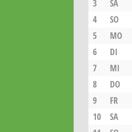
3
SA
4
SO
5
MO
6
DI
7
MI
8
DO
9
FR
10
SA