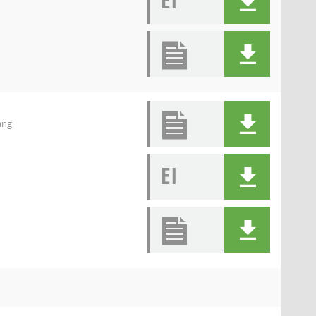
EI
ang
EI