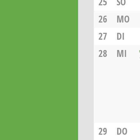
25
SO
26
MO
27
DI
28
MI
29
DO