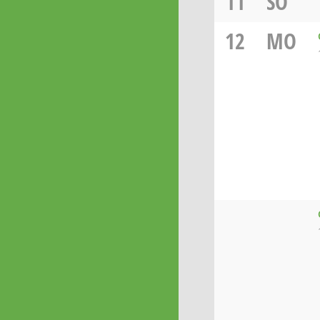
11
SO
12
MO