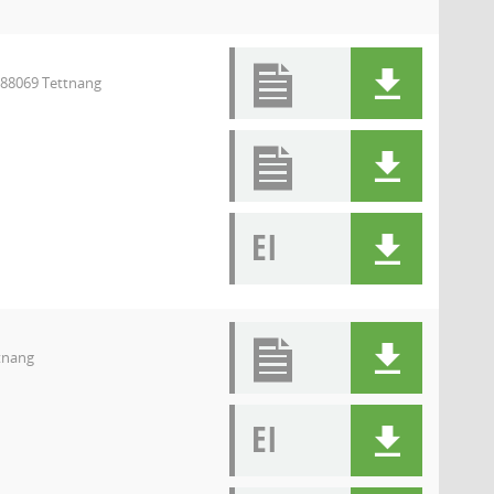
 88069 Tettnang
EI
tnang
EI