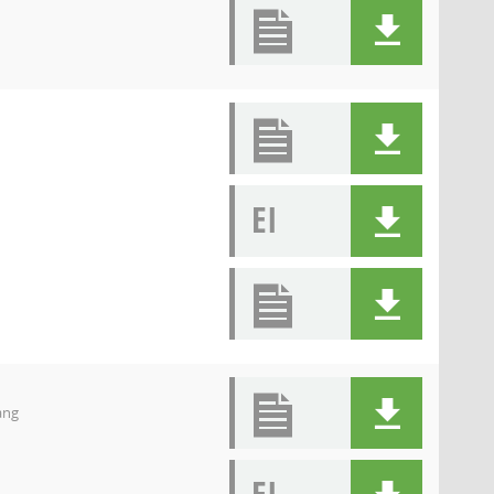
EI
ang