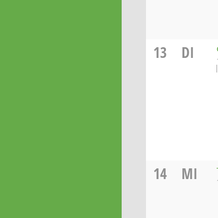
13
DI
14
MI