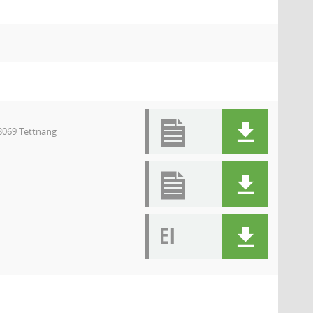
8069 Tettnang
EI