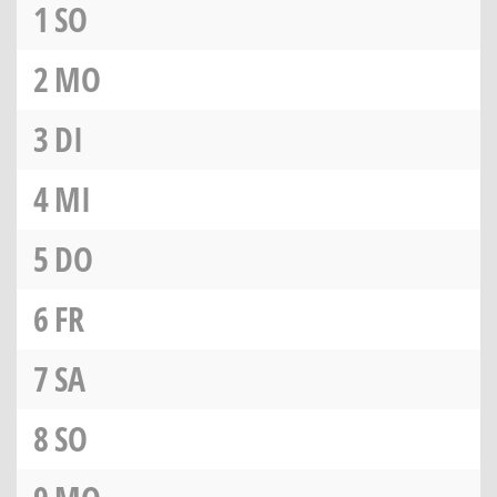
1
SO
2
MO
3
DI
4
MI
5
DO
6
FR
7
SA
8
SO