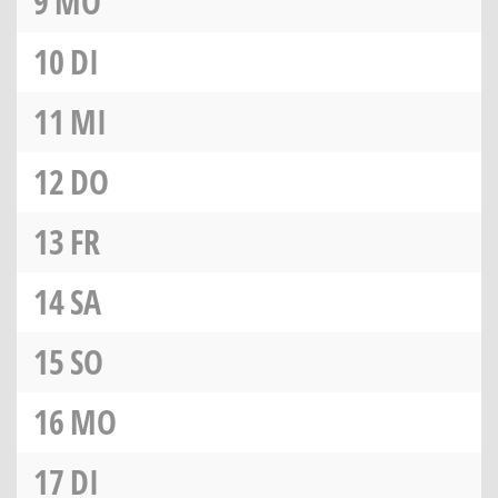
9
MO
10
DI
11
MI
12
DO
13
FR
14
SA
15
SO
16
MO
17
DI