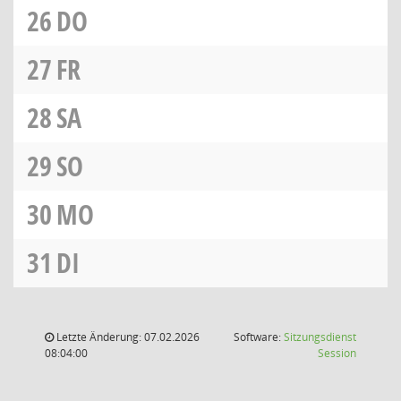
26
DO
27
FR
28
SA
29
SO
30
MO
31
DI
Letzte Änderung: 07.02.2026
Software:
Sitzungsdienst
(Wird in
08:04:00
Session