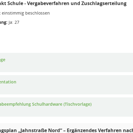
akt Schule - Vergabeverfahren und Zuschlagserteilung
:
einstimmig beschlossen
ng:
Ja: 27
age
entation
abeempfehlung Schulhardware (Tischvorlage)
splan „Jahnstraße Nord“ – Ergänzendes Verfahren nach