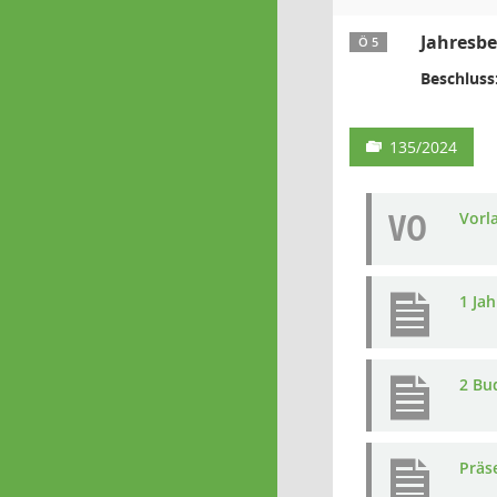
Jahresbe
Ö 5
Beschluss
135/2024
VO
Vorl
1 Ja
2 Bu
Präs