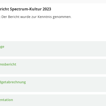
richt Spectrum-Kultur 2023
:
Der Bericht wurde zur Kenntnis genommen.
age
hresbericht
dgetabrechnung
entation