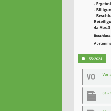
- Ergebn
- Billig
- Beschl
Beteilig
4a Abs.3
Beschluss
Abstimmu
155/2024
VO
Vorl
01 -