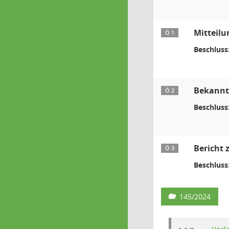
Mitteilu
Ö 1
Beschluss
Bekanntg
Ö 2
Beschluss
Bericht
Ö 3
Beschluss
145/2024