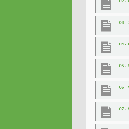
02 -
03 -
04 -
05 -
06 -
07 -