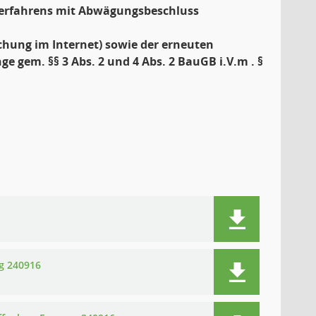
 Verfahrens mit Abwägungsbeschluss
ichung im Internet) sowie der erneuten
e gem. §§ 3 Abs. 2 und 4 Abs. 2 BauGB i.V.m . §
g 240916