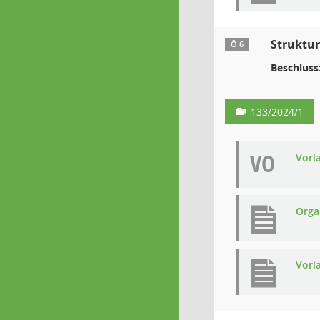
Struktur
Ö 6
Beschluss
133/2024/1
VO
Vorl
Orga
Vorl