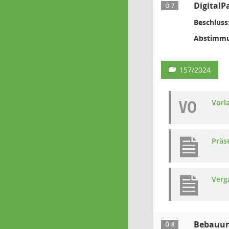
DigitalP
Ö 7
Beschluss
Abstimmu
157/2024
VO
Vorl
Präs
Verg
Bebauung
Ö 8