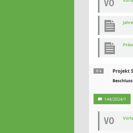
VO
Vorl
Jahr
Präs
Projekt 
Ö 4
Beschluss
144/2024/1
VO
Vorl