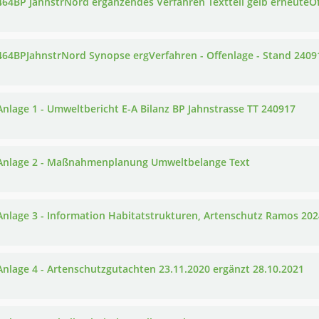
 464BP JahnstrNord ergänzendes Verfahren Textteil gelb erneuteO
 464BPJahnstrNord Synopse ergVerfahren - Offenlage - Stand 2409
 Anlage 1 - Umweltbericht E-A Bilanz BP Jahnstrasse TT 240917
 Anlage 2 - Maßnahmenplanung Umweltbelange Text
 Anlage 3 - Information Habitatstrukturen, Artenschutz Ramos 2024
 Anlage 4 - Artenschutzgutachten 23.11.2020 ergänzt 28.10.2021