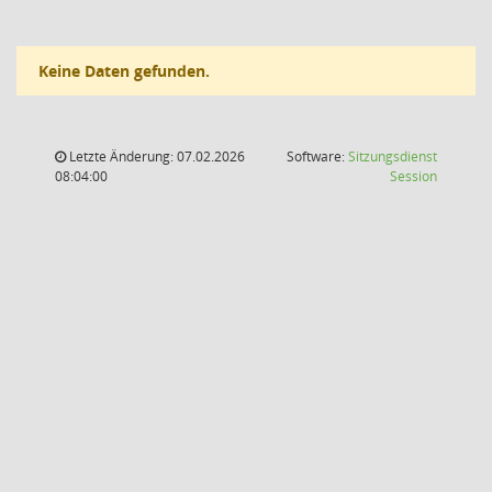
Keine Daten gefunden.
Letzte Änderung: 07.02.2026
Software:
Sitzungsdienst
(Wird in
08:04:00
Session