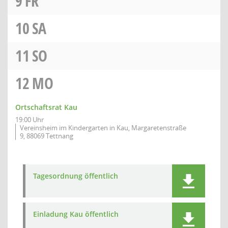
9
FR
10
SA
11
SO
12
MO
Ortschaftsrat Kau
19:00 Uhr
Vereinsheim im Kindergarten in Kau, Margaretenstraße
9, 88069 Tettnang
Tagesordnung öffentlich
Einladung Kau öffentlich