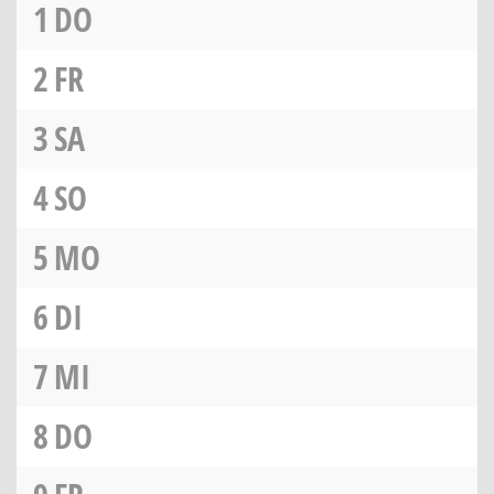
1
DO
2
FR
3
SA
4
SO
5
MO
6
DI
7
MI
8
DO