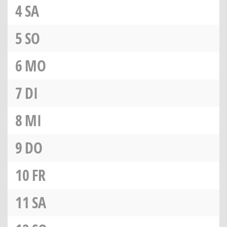
4
SA
5
SO
6
MO
7
DI
8
MI
9
DO
10
FR
11
SA