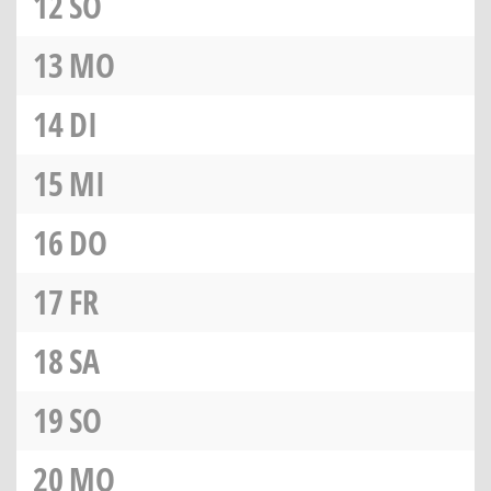
12
SO
13
MO
14
DI
15
MI
16
DO
17
FR
18
SA
19
SO
20
MO