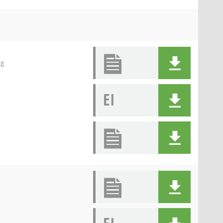
ng
EI