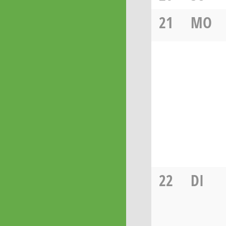
21
MO
22
DI