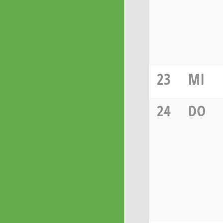
23
MI
24
DO