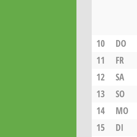
10
DO
11
FR
12
SA
13
SO
14
MO
15
DI