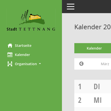
Toggle navigation
Kalender 2
Startseite
Kalender
Kalender
März
Organisation
1
DI
2
MI