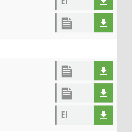
EI
EI