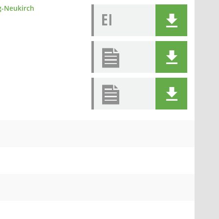
g-Neukirch
EI