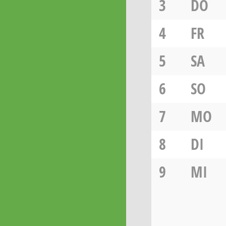
3
DO
4
FR
5
SA
6
SO
7
MO
8
DI
9
MI