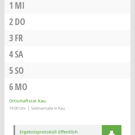
1
MI
2
DO
3
FR
4
SA
5
SO
6
MO
Ortschaftsrat Kau
19:00 Uhr
Seldnerhalle in Kau
Ergebnisprotokoll öffentlich