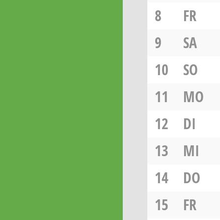
8
FR
9
SA
10
SO
11
MO
12
DI
13
MI
14
DO
15
FR