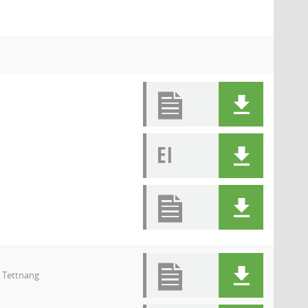
EI
9 Tettnang