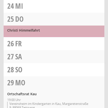
24
MI
25
DO
Christi Himmelfahrt
26
FR
27
SA
28
SO
29
MO
Ortschaftsrat Kau
19:00 Uhr
Vereinsheim im Kindergarten in Kau, Margaretenstraße
9, 88069 Tettnang