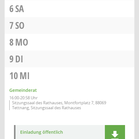
6
SA
7
SO
8
MO
9
DI
10
MI
Gemeinderat
16:00-20:58 Uhr
Sitzungssaal des Rathauses, Montfortplatz 7, 88069
Tettnang, Sitzungssaal des Rathauses
Einladung öffentlich