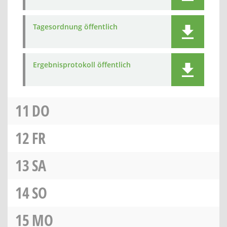
Tagesordnung öffentlich
Ergebnisprotokoll öffentlich
11
DO
12
FR
13
SA
14
SO
15
MO