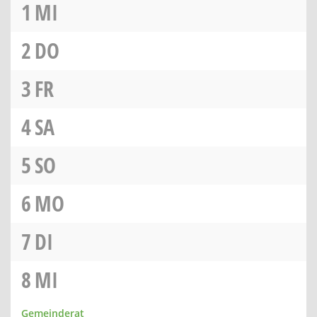
1
MI
2
DO
3
FR
4
SA
5
SO
6
MO
7
DI
8
MI
Gemeinderat