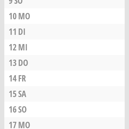
9
SO
10
MO
11
DI
12
MI
13
DO
14
FR
15
SA
16
SO
17
MO