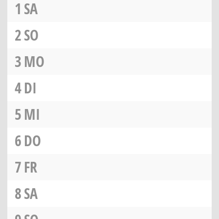
1
SA
2
SO
3
MO
4
DI
5
MI
6
DO
7
FR
8
SA