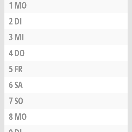
1
MO
2
DI
3
MI
4
DO
5
FR
6
SA
7
SO
8
MO