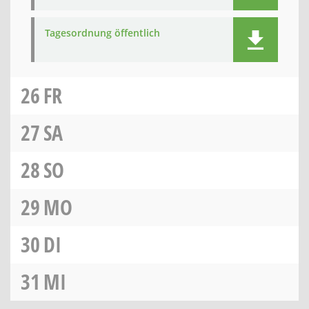
Tagesordnung öffentlich
26
FR
27
SA
28
SO
29
MO
30
DI
31
MI