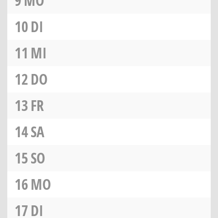
9
MO
10
DI
11
MI
12
DO
13
FR
14
SA
15
SO
16
MO
17
DI