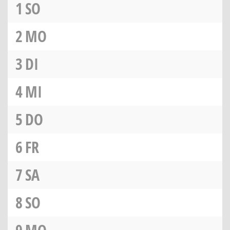
1
SO
2
MO
3
DI
4
MI
5
DO
6
FR
7
SA
8
SO