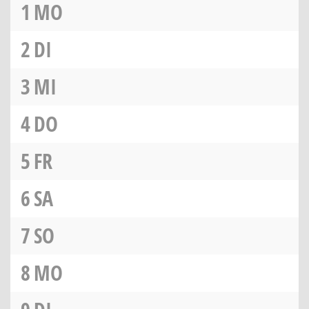
1
MO
2
DI
3
MI
4
DO
5
FR
6
SA
7
SO
8
MO