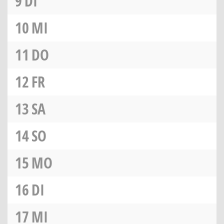
9
DI
10
MI
11
DO
12
FR
13
SA
14
SO
15
MO
16
DI
17
MI