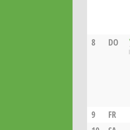
8
DO
9
FR