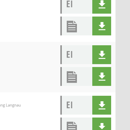
EI
EI
EI
tung Langnau