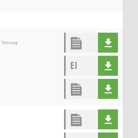
9 Tettnang
EI