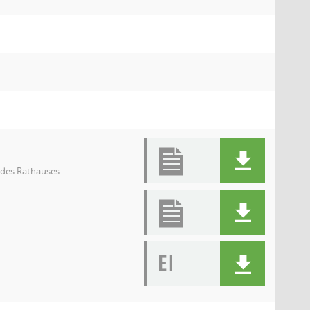
l des Rathauses
EI