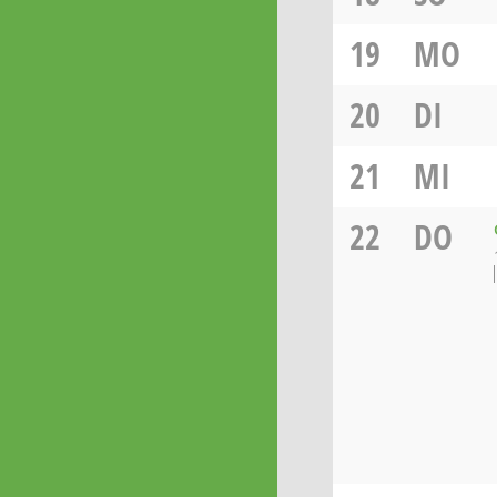
19
MO
20
DI
21
MI
22
DO