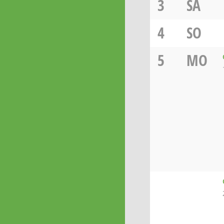
3
SA
4
SO
5
MO