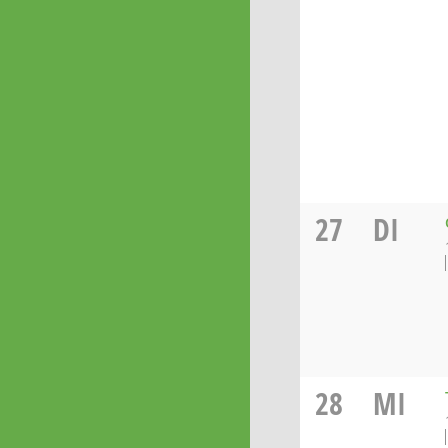
27
DI
28
MI