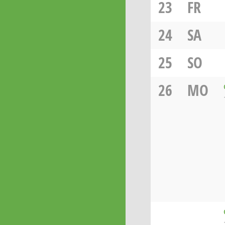
23
FR
24
SA
25
SO
26
MO