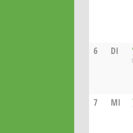
6
DI
7
MI