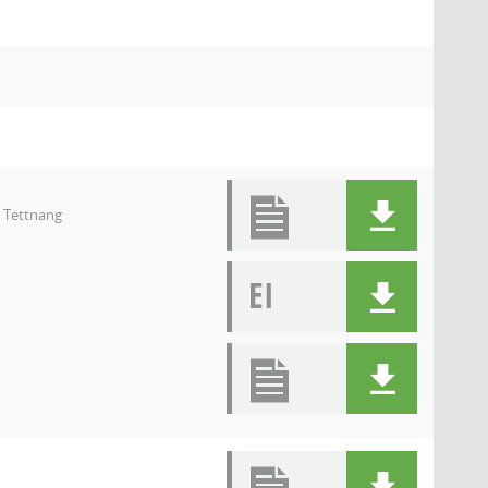
9 Tettnang
EI