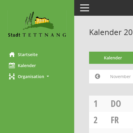
Toggle navigation
Kalender 2
Startseite
Kalender
Kalender
November
Organisation
1
DO
2
FR