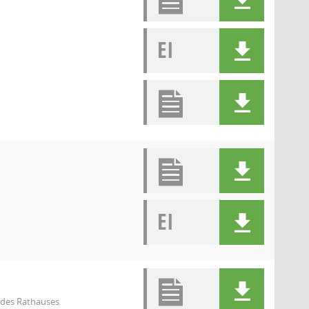
EI
EI
l des Rathauses