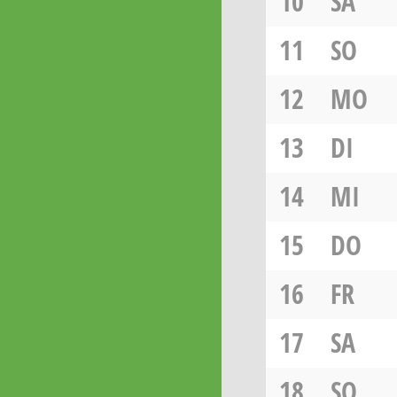
10
SA
11
SO
12
MO
13
DI
14
MI
15
DO
16
FR
17
SA
18
SO