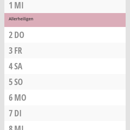
1
MI
Allerheiligen
2
DO
3
FR
4
SA
5
SO
6
MO
7
DI
8
MI